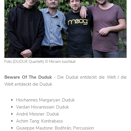
Foto (DUDUK Quartett) © Miriam Juschkat
Beware Of The Duduk
- Die Duduk entdeckt die Welt / die
Welt entdeckt die Duduk
Hovhannes Margaryan: Duduk
Vardan Hovanissian: Duduk
André Meisner: Duduk
Achim Tang: Kontrabass
Giuseppe Mautone: Bodhrán, Percussion